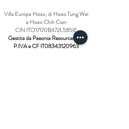
Villa Europa Hsiao, di Hsiao Tung Wei
e Hsiao Chih Cien
CIN ITO17170B472L585IE
Gestita da Paeonia Resources s.r.l.
P.IVA e CF IT08343120963
Iscriviti - Register
Aggiornamenti e Promozioni!
Updates and Promotion!