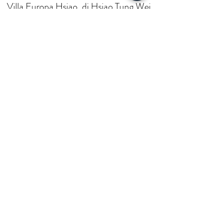
Villa Europa Hsiao, di Hsiao Tung Wei
e Hsiao Chih Cien
CIN ITO17170B472L585IE
Gestita da Paeonia Resources s.r.l.
P.IVA e CF IT08343120963
Iscriviti - Register
Aggiornamenti e Promozioni!
Updates and Promotion!
Accetto L'informativa sulla
Privacy - Accept Privacy